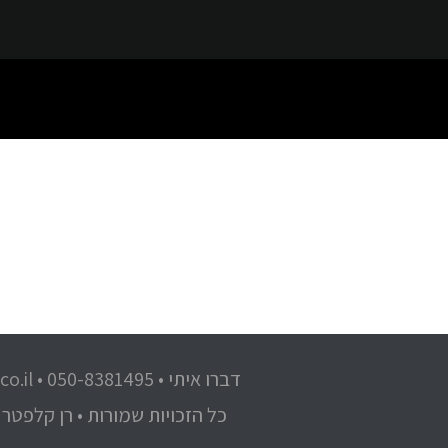
דברו איתי • 050-8381495 •
o.il
כל הזכויות שמורות • רן קלפטר 