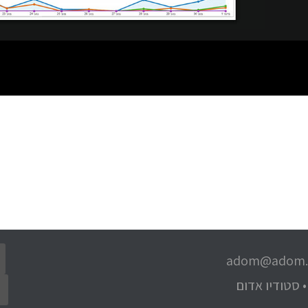
adom@adom.c
• סטודיו אדום